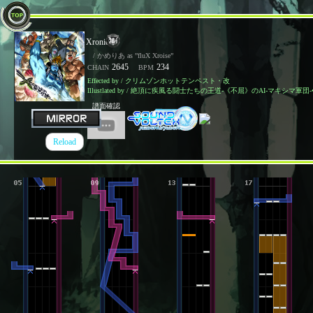
Xronièr
/ かめりあ as ”fluX Xroise”
2645
234
CHAIN
BPM
Effected by / クリムゾンホットテンペスト・改
Illustlated by / 絶頂に疾風る闘士たちの王道-《不屈》のAI-マキシマ軍団-
譜面確認
Reload